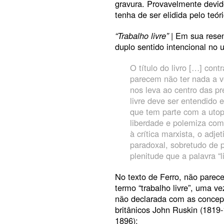
gravura. Provavelmente devid
tenha de ser elidida pelo teóri
“Trabalho livre”
| Em sua resen
duplo sentido intencional no 
O título do livro […] con
parecem não ter nada a ve
nos leva ao centro das pr
livre deve ser entendido 
que tem parte com a utop
liberdade e polemiza com 
à crítica marxista, o adjet
paradoxal, sobretudo de 
plenitude que a palavra “
No texto de Ferro, não parece
termo “trabalho livre”, uma ve
não declarada com as concepç
britânicos John Ruskin (1819-
1896):