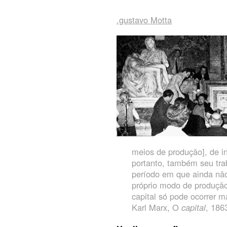
.gustavo Motta
meios de produção], de i
portanto, também seu tr
período em que ainda não
próprio modo de produção
capital só pode ocorrer m
Karl Marx, O
capital
, 186