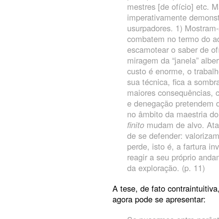
mestres [de ofício] etc. M
imperativamente demonst
usurpadores. 1) Mostram-s
combatem no termo do adve
escamotear o saber de of
miragem da “janela” alber
custo é enorme, o trabalh
sua técnica, fica a somb
maiores consequências, c
e denegação pretendem d
no âmbito da maestria do 
finito
mudam de alvo. Ata
de se defender: valoriza
perde, isto é, a fartura 
reagir a seu próprio anda
da exploração. (p. 11)
A tese, de fato contraintuitiv
agora pode se apresentar: