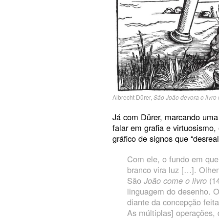
Albrecht Dürer,
São João devora o livro
Já com Dürer, marcando uma c
falar em grafia e virtuosismo
gráfico de signos que “desreal
Com ele, o fundo em que 
branco vira luz […]. Olh
São
João come o livro
(14
linguagem do desenho. O 
diante da concepção feita
As múltiplas] operações, 