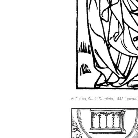
Anônimo,
Santa Doroteia
, 1443 (gravur