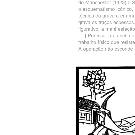
de Manchester (1423) e 
o esquematismo icônico, 
técnica da gravura em mad
grava os traços espessos.
figurativo, a manifestaç
[…] Por isso, a prancha 
trabalho físico que resis
A operação não esconde s