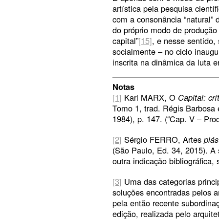
artística pela pesquisa cient
com a consonância “natural” 
do próprio modo de produção 
capital”
[15]
, e nesse sentido, 
socialmente – no ciclo inaugu
inscrita na dinâmica da luta en
Notas
[1]
Karl MARX, O
Capital: crí
Tomo 1, trad. Régis Barbosa e
1984), p. 147. (“Cap. V – Pro
[2]
Sérgio FERRO, Artes
plás
(São Paulo, Ed. 34, 2015). A 
outra indicação bibliográfica,
[3]
Uma das categorias princip
soluções encontradas pelos a
pela então recente subordinaç
edição, realizada pelo arquite