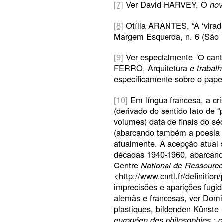
[7]
Ver David HARVEY, O
nov
[8]
Otília ARANTES, “A ‘virada 
Margem Esquerda, n. 6 (São P
[9]
Ver especialmente “O cante
FERRO, Arquitetura
e trabalh
especificamente sobre o papel
[10]
Em língua francesa, a cris
(derivado do sentido lato de
volumes) data de finais do s
(abarcando também a poesia e 
atualmente. A acepção atual 
décadas 1940-1960, abarcando 
Centre
National de Ressources
<http://www.cnrtl.fr/definitio
imprecisões e aparições fugid
alemãs e francesas, ver Dom
plastiques, bildenden Künste 
européen des philosophies : di