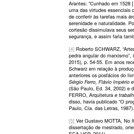
Arantes: “Cunhado em 1528 [
uma das virtudes essenciais 
de conferir às tarefas mais 
serenidade e naturalidade. Po
cortesão dissimulava seus se
segurança, e assim faria també
[4]
Roberto SCHWARZ, “Artes pl
pedra angular do marxismo”, i
2015), p. 54-55. Em anos rece
Schwarz em relação à produçã
anteriores os posfácios do l
Sérgio Ferro, Flávio Império 
(São Paulo, Ed. 34, 2002) e d
FERRO, Arquitetura
e trabalh
disso, havia publicado “O pr
Paulo, Cia. das Letras, 1987)
[5]
Ver Gustavo MOTTA, No
f
dissertação de mestrado, ori
ECA-USP, 2011).