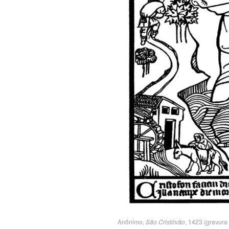
Anônimo,
São Cristóvão
, 1423 (gravur