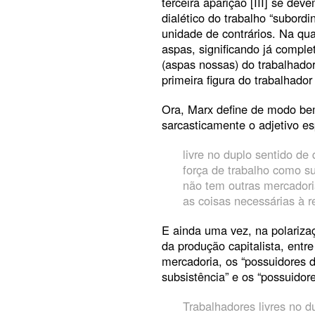
terceira aparição [III] se dev
dialético do trabalho “subord
unidade de contrários. Na qua
aspas, significando já comple
(aspas nossas) do trabalhado
primeira figura do trabalhador
Ora, Marx define de modo bem 
sarcasticamente o adjetivo es
livre no duplo sentido de
força de trabalho como su
não tem outras mercadorias
as coisas necessárias à r
E ainda uma vez, na polariza
da produção capitalista, entr
mercadoria, os “possuidores 
subsistência” e os “possuidore
Trabalhadores livres no 