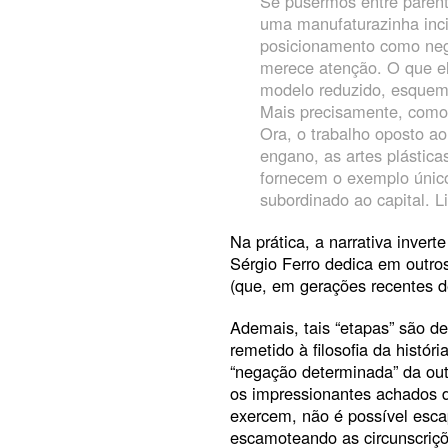
Se pusermos entre parênte
uma manufaturazinha inci
posicionamento como neg
merece atenção. O que e
modelo reduzido, esquemá
Mais precisamente, como
Ora, o trabalho oposto ao
engano, as artes plástic
fornecem o exemplo único
subordinado ao capital. L
Na prática, a narrativa invert
Sérgio Ferro dedica em outros 
(que, em gerações recentes de
Ademais, tais “etapas” são d
remetido à filosofia da histó
“negação determinada” da out
os impressionantes achados da
exercem, não é possível esca
escamoteando as circunscriçõ