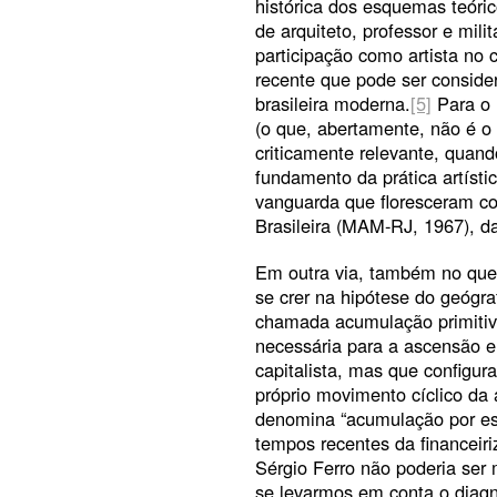
histórica dos esquemas teóri
de arquiteto, professor e mili
participação como artista no 
recente que pode ser conside
brasileira moderna.
[5]
Para o l
(o que, abertamente, não é o
criticamente relevante, quan
fundamento da prática artístic
vanguarda que floresceram co
Brasileira (MAM-RJ, 1967), da
Em outra via, também no que 
se crer na hipótese do geógr
chamada acumulação primitiva
necessária para a ascensão 
capitalista, mas que configur
próprio movimento cíclico da 
denomina “acumulação por e
tempos recentes da financeiri
Sérgio Ferro não poderia ser
se levarmos em conta o diagnó