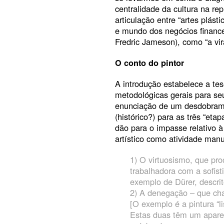
centralidade da cultura na re
articulação entre “artes plást
e mundo dos negócios financei
Fredric Jameson), como “a vir
O conto do pintor
A introdução estabelece a tes
metodológicas gerais para se
enunciação de um desdobrame
(histórico?) para as três “eta
dão para o impasse relativo à 
artístico como atividade manu
1) O virtuosismo, que pr
trabalhadora com a sofist
exemplo de Dürer, descrit
2) A denegação – que cham
[O exemplo é a pintura “l
Estas duas têm um aparen