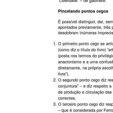
“Liberdade” – de
gabinete
.
Pincelando
pontos
cegos
É possível distinguir, daí, s
apontados previamente, três p
desdobram inúmeras imprecis
O primeiro ponto cego se arti
(como diz o título do livro) “
(posta nos termos do privilég
anacronismo e a uma confusã
diretamente, na própria escolh
livre”).
O segundo ponto cego diz res
conjuntura” – e diz respeito
de produção e circulação das
correntes.
O terceiro ponto cego diz res
– que é considerada por Ferr