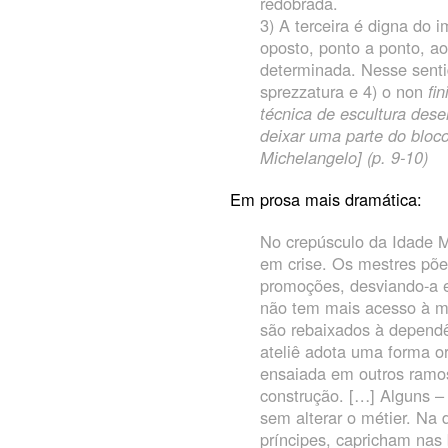
redobrada.
3) A terceira é digna do 
oposto, ponto a ponto, a
determinada. Nesse senti
sprezzatura e 4) o non
fin
técnica de escultura des
deixar uma parte do bloco
Michelangelo] (p. 9-10)
Em prosa mais dramática:
No crepúsculo da Idade 
em crise. Os mestres põe
promoções, desviando-a 
não tem mais acesso à ma
são rebaixados à dependê
ateliê adota uma forma o
ensaiada em outros ramo
construção. […] Alguns – o
sem alterar o métier. Na 
príncipes, capricham nas