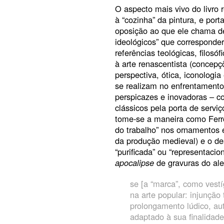
O aspecto mais vivo do livro 
à “cozinha” da pintura, e por
oposição ao que ele chama de 
ideológicos” que corresponder
referências teológicas, filosó
à arte renascentista (concepç
perspectiva, ótica, iconologia
se realizam no enfrentamento
perspicazes e inovadoras – co
clássicos pela porta de servi
tome-se a maneira como Ferr
do trabalho” nos ornamentos e
da produção medieval) e o d
“purificada” ou “representacio
apocalipse
de gravuras do ale
se [a “marca”, como vestí
na arte popular: injunção
prolongamento lúdico, au
adaptado à sua finalidad