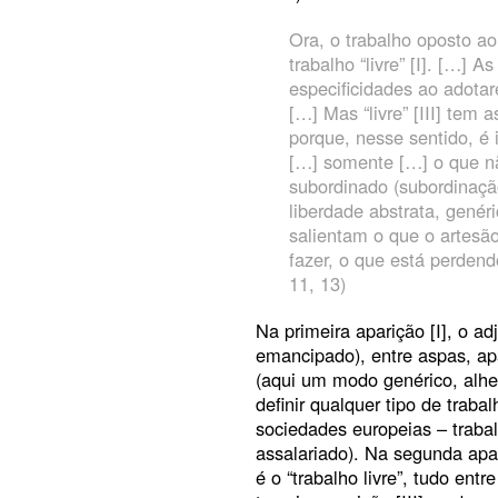
Ora, o trabalho oposto ao
trabalho “livre” [I]. […] 
especificidades ao adotar
[…] Mas “livre” [III] tem
porque, nesse sentido, é
[…] somente […] o que nã
subordinado (subordinação
liberdade abstrata, genéri
salientam o que o artesã
fazer, o que está perdend
11, 13)
Na primeira aparição [I], o ad
emancipado), entre aspas, ap
(aqui um modo genérico, alhe
definir qualquer tipo de trab
sociedades europeias – trabal
assalariado). Na segunda apar
é o “trabalho livre”, tudo en