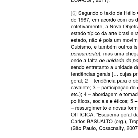
[6]
Segundo o texto de Hélio O
de 1967, em acordo com os de
coletivamente, a Nova Objetiv
estado típico da arte brasile
estado, não é pois um movime
Cubismo, e também outros i
pensamento
), mas uma chega
onde a falta
de unidade de p
sendo entretanto a unidade d
tendências gerais [… cujas pr
geral; 2 – tendência para o o
cavalete; 3 – participação do 
etc.); 4 – abordagem e toma
políticos, sociais e éticos; 5
– ressurgimento e novas formu
OITICICA, “Esquema geral da 
Carlos BASUALTO (org.), Trop
(São Paulo, Cosacnaify, 2007)